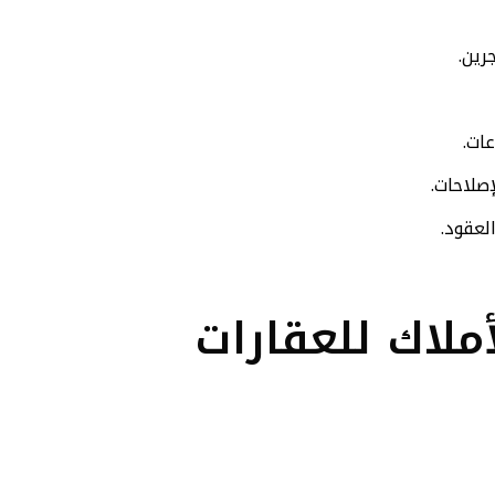
رين.
ات.
إصلاحات.
لعقود.
أملاك للعقارات